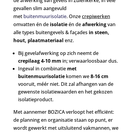
de afwerking van gevels in Zuienkerke, in vele
gevallen slim aangevuld
met
buitenmuurisolatie
. Onze
crepiwerken
omvatten én de
isolatie
én de
afwerking
van
alle types buitengevels & façades
in steen,
hout, plaatmateriaal
enz.
Bij gevelafwerking op zich neemt de
crepilaag 4-10 mm
in; verwaarloosbaar dus.
Ingeval in combinatie
met
buitenmuurisolatie
komen we
8-16 cm
vooruit, méér niet. Dit zal afhangen van de
gewenste isolatiewaarden en het gekozen
isolatieproduct.
Met aannemer BOZICA verloopt het efficiënt:
de planning en organisatie staan op punt, er
wordt gewerkt met uitsluitend vakmannen, we