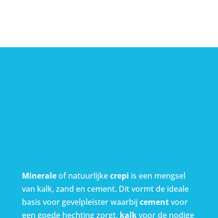
2 SOORTEN CREPI:
NATUURLIJKE, MINERALE
CREPI & KUNSTHARS,
SYNTHETISCHE CREPI
Minerale
of natuurlijke
crepi
is een mengsel
van kalk, zand en cement. Dit vormt de ideale
basis voor gevelpleister waarbij
cement
voor
een goede hechting zorgt,
kalk
voor de nodige