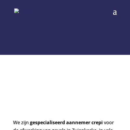
CREPI IN ZUIENKERKE
VOOR AFWERKING AL DAN
NIET NA ISOLATIE VAN
BUITENMUREN
We zijn
gespecialiseerd aannemer crepi
voor