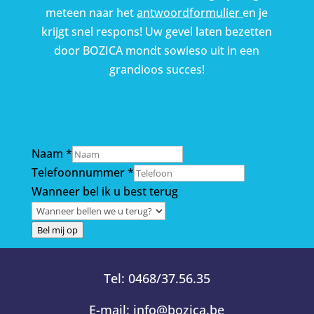
meteen naar het
antwoordformulier
en je
krijgt snel respons! Uw gevel laten bezetten
door BOZICA mondt sowieso uit in een
grandioos succes!
Naam
*
best
Telefoonnummer
*
ik
Wanneer bel ik u best terug
Wanneer
Bel mij op
Tel:
0468/37.56.35
E-mail:
info@bozica.be