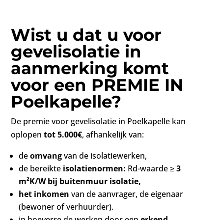
Wist u dat u voor
gevelisolatie in
aanmerking komt
voor een PREMIE
IN
Poelkapelle
?
De premie voor gevelisolatie in Poelkapelle kan
oplopen
tot 5.000€
, afhankelijk van:
de
omvang
van de isolatiewerken,
de bereikte
isolatienormen:
Rd-waarde ≥
3
m²K/W
bij buitenmuur isolatie,
het inkomen
van de aanvrager, de eigenaar
(bewoner of verhuurder).
in hoeverre de werken door een
erkend