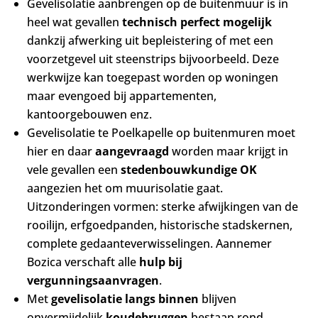
Gevelisolatie aanbrengen op de buitenmuur is in
heel wat gevallen
technisch perfect mogelijk
dankzij afwerking uit bepleistering of met een
voorzetgevel uit steenstrips bijvoorbeeld. Deze
werkwijze kan toegepast worden op woningen
maar evengoed bij appartementen,
kantoorgebouwen enz.
Gevelisolatie te Poelkapelle op buitenmuren moet
hier en daar
aangevraagd
worden maar krijgt in
vele gevallen een
stedenbouwkundige OK
aangezien het om muurisolatie gaat.
Uitzonderingen vormen: sterke afwijkingen van de
rooilijn, erfgoedpanden, historische stadskernen,
complete gedaanteverwisselingen. Aannemer
Bozica verschaft alle
hulp bij
vergunningsaanvragen
.
Met
gevelisolatie langs binnen
blijven
onvermijdelijk
koudebruggen
bestaan rond