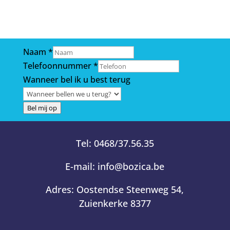
u
Naam
*
bel
Telefoonnummer
*
ik
Wanneer bel ik u best terug
Bel mij op
Tel:
0468/37.56.35
E-mail:
info@bozica.be
Adres:
Oostendse Steenweg 54,
Zuienkerke 8377