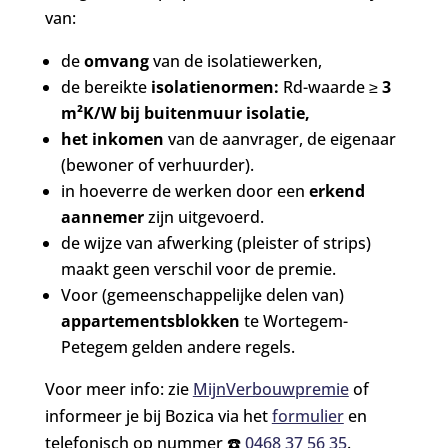
van:
de
omvang
van de isolatiewerken,
de bereikte
isolatienormen:
Rd-waarde ≥
3
m²K/W
bij buitenmuur isolatie,
het inkomen
van de aanvrager, de eigenaar
(bewoner of verhuurder).
in hoeverre de werken door een
erkend
aannemer
zijn uitgevoerd.
de wijze van afwerking (pleister of strips)
maakt geen verschil voor de premie.
Voor (gemeenschappelijke delen van)
appartementsblokken
te Wortegem-
Petegem gelden andere regels.
Voor meer info: zie
MijnVerbouwpremie
of
informeer je bij Bozica via het
formulier
en
telefonisch op nummer ☎️
0468 37 56 35
.