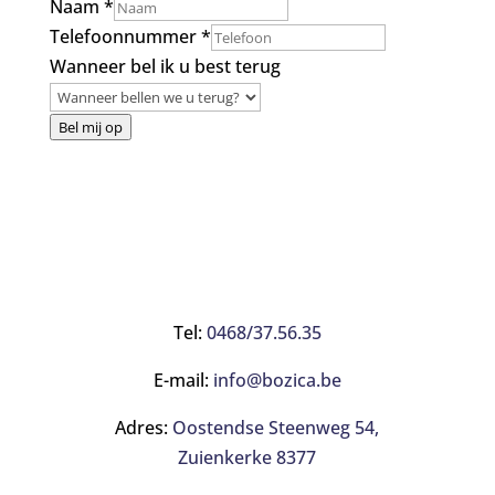
best
Naam
*
u
Telefoonnummer
*
bel
Wanneer bel ik u best terug
Bel mij op
Tel:
0468/37.56.35
E-mail:
info@bozica.be
Adres:
Oostendse Steenweg 54,
Zuienkerke 8377