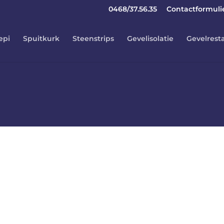
0468/37.56.35
Contactformuli
epi
Spuitkurk
Steenstrips
Gevelisolatie
Gevelrest