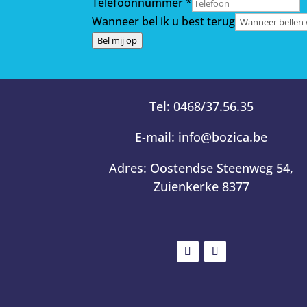
Telefoonnummer
*
Wanneer bel ik u best terug
Bel mij op
Tel:
0468/37.56.35
E-mail:
info@bozica.be
Adres:
Oostendse Steenweg 54,
Zuienkerke 8377