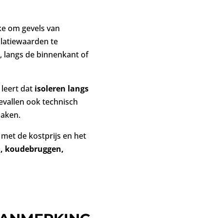
e om gevels van
olatiewaarden te
, langs de binnenkant of
leert dat
isoleren langs
evallen ook technisch
daken.
et de kostprijs en het
, koudebruggen,